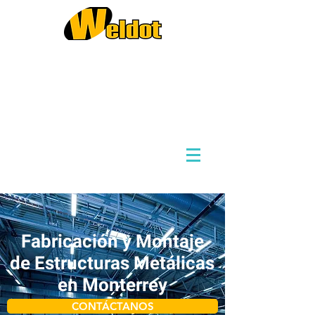
Ventas y Proyectos
8142869876
8282941766
Compras
(Solo por Correo)
contacto@weldot.mx
Fabricación y Montaje
de Estructuras Metálicas
en Monterrey
CONTÁCTANOS