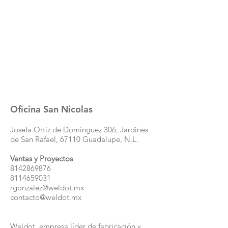
Oficina San Nicolas
Josefa Ortiz de Domínguez 306, Jardines
de San Rafael, 67110 Guadalupe, N.L.
Ventas y Proyectos
8142869876
8114659031
rgonzalez@weldot.mx
contacto@weldot.mx
Weldot, empresa líder de fabricación y