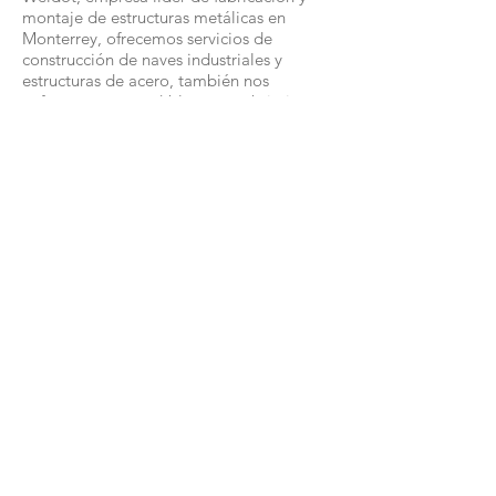
montaje de estructuras metálicas en
Monterrey, ofrecemos servicios de
construcción de naves industriales y
estructuras de acero, también nos
enfocamos en sand-blast y recubrimientos
para tuberías, además contamos con un
equipo de profesionales jóvenes
altamente capacitados dentro y fuera del
país, sobre todo con experiencia en el
área técnica y aseguramiento de calidad.
Finalmente, nos especializamos en
estructuras de acero, pailería industrial,
herrería, y también instalación y
reparación de tuberías.
Entre los beneficios de Weldot, ofrecemos
atención personalizada y asesoría durante
todo el proyecto, por lo que avalamos
nuestra experiencia y calidad como una
de las mejores constructoras en
Monterrey. Por lo tanto, somos los
mejores en servicios de construcción de
naves industriales en Monterrey y
fabricación y montaje de estructuras