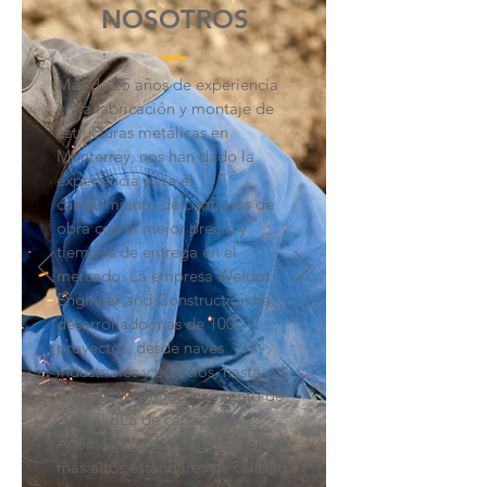
NOSOTROS
Más de 25 años de experiencia
en la fabricación y montaje de
estructuras metálicas en
Monterrey, nos han dado la
experiencia para el
cumplimiento de contratos de
obra con el mejor precio y
tiempos de entrega en el
mercado. La empresa Weldot
Engineer and Construction ha
desarrollado más de 100
proyectos, desde naves
industriales y edificios, hasta
tanques de almacenamiento de
200mil BLS de capacidad.
Además Weldot trabaja con los
más altos estándares de calidad