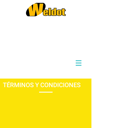
Ventas y Proyectos
8142869876
8282941766
Compras
(Solo por Correo)
contacto@weldot.mx
TÉRMINOS Y CONDICIONES